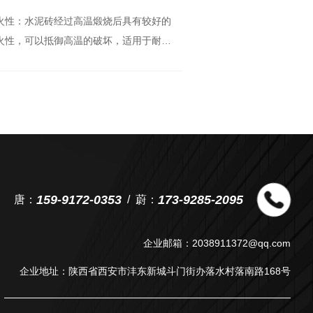
火性：水泥砖经过高温煅烧后具有较好的
强度高：水泥砖具有
火性，可以抵御高温的破坏，适用于耐火
性，能够承受一
结构。
159-9172-0353
173-9285-2095
唐：
蔚：
企业邮箱：2038911372@qq.com
企业地址：陕西省西安市沣东新城斗门街办落水村落南路168号