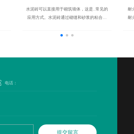
水泥砖可以直接用于砌筑墙体，这是..常见的
耐
应用方式。水泥砖通过砌缝和砂浆的粘合，
耐
可以搭建起稳固的墙体结构。这种应用方式
适用于室内和室外的墙体建设，可以根据需
要选择不同厚度和尺寸的水泥砖来满足设计
要求。
提
交
留
言